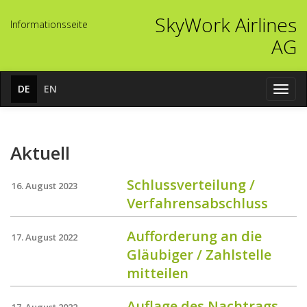
SkyWork Airlines
In­for­ma­ti­ons­sei­te
AG
DE
EN
Navig
öffne
Aktuell
Schlussverteilung /
16. August 2023
Verfahrensabschluss
Aufforderung an die
17. August 2022
Gläubiger / Zahlstelle
mitteilen
Auflage des Nachtrags